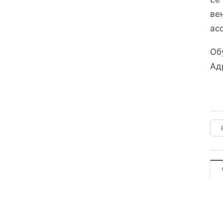
ве
ас
Об
Ад