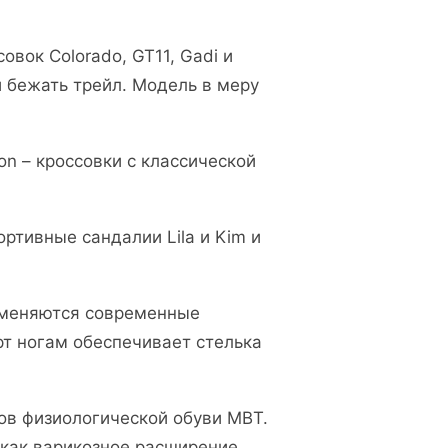
вок Colorado, GT11, Gadi и
и бежать трейл. Модель в меру
n – кроссовки с классической
ртивные сандалии Lila и Kim и
именяются современные
т ногам обеспечивает стелька
ов физиологической обуви MBT.
 как варикозное расширение