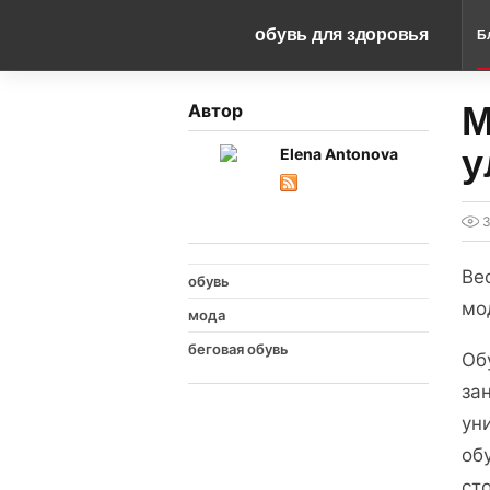
обувь для здоровья
Б
M
Автор
у
Elena Antonova
Ве
обувь
мо
мода
беговая обувь
Об
за
ун
об
ст