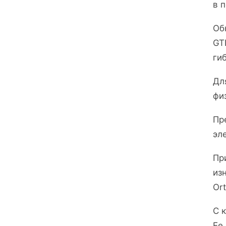
в 
Об
GT
ги
Дл
фи
Пр
эл
Пр
из
Or
С 
Ее