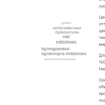
су
Цв
goretex
от
нетболейвспине
цв
#дляпрогулок
mbt
те
mbtshoes
ми
#дляздоровья
#дляспорта #mbtshoes
Дл
физиологическаяподошва
10
Ни
Ср
об
кр
по