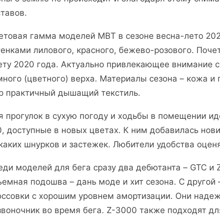
ставов.
етовая гамма моделей MBT в сезоне весна-лето 20
тенками лилового, красного, бежево-розового. Поче
ету 2020 года. Актуально привлекающее внимание 
много (цветного) верха. Материалы сезона – кожа 
р практичный дышащий текстиль.
я прогулок в сухую погоду и ходьбы в помещении и
0, доступные в новых цветах. К ним добавилась нови
каких шнурков и застежек. Любители удобства оценя
еди моделей для бега сразу два дебютанта – GTC и 
ъемная подошва – дань моде и хит сезона. С другой
оссовки с хорошим уровнем амортизации. Они наде
звоночник во время бега. Z-3000 также подходят дл