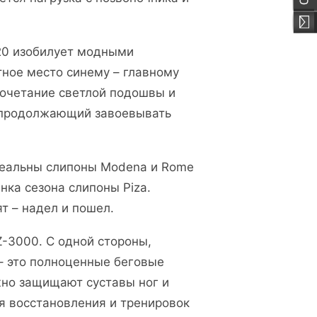
20 изобилует модными
тное место синему – главному
сочетание светлой подошвы и
и продолжающий завоевывать
деальны слипоны Modena и Rome
нка сезона слипоны Piza.
т – надел и пошел.
Z-3000. С одной стороны,
 – это полноценные беговые
жно защищают суставы ног и
я восстановления и тренировок