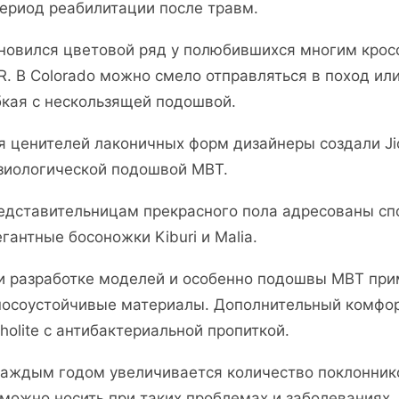
период реабилитации после травм.
новился цветовой ряд у полюбившихся многим кроссо
R. В Colorado можно смело отправляться в поход ил
бкая с нескользящей подошвой.
я ценителей лаконичных форм дизайнеры создали Jio
зиологической подошвой MBT.
едставительницам прекрасного пола адресованы спо
егантные босоножки Kiburi и Malia.
и разработке моделей и особенно подошвы MBT пр
носоустойчивые материалы. Дополнительный комфор
tholite с антибактериальной пропиткой.
каждым годом увеличивается количество поклонник
 можно носить при таких проблемах и заболеваниях,