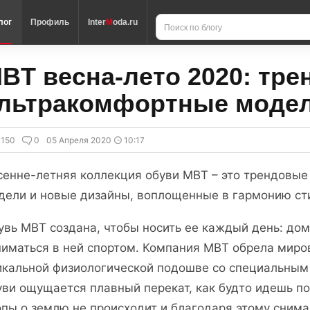
лог
Профиль
Inter
M
oda.ru
BT весна-лето 2020: тре
льтракомфортные моде
3150
0
05 Апреля 2020
10:17
сенне-летняя коллекция обуви MBT – это трендовы
дели и новые дизайны, воплощенные в гармонию ст
увь MBT создана, чтобы носить ее каждый день: дома
ниматься в ней спортом. Компания MBT обрела миро
икальной физиологической подошве со специальным 
уви ощущается плавный перекат, как будто идешь по
опы о землю не происходит и благодаря этому снима