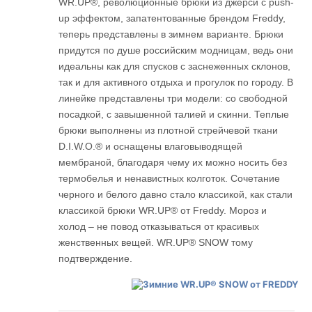
WR.UP®, революционные брюки из джерси с push-
up эффектом, запатентованные брендом Freddy,
теперь представлены в зимнем варианте. Брюки
придутся по душе российским модницам, ведь они
идеальны как для спусков с заснеженных склонов,
так и для активного отдыха и прогулок по городу. В
линейке представлены три модели: со свободной
посадкой, с завышенной талией и скинни. Теплые
брюки выполнены из плотной стрейчевой ткани
D.I.W.O.® и оснащены влаговыводящей
мембраной, благодаря чему их можно носить без
термобелья и ненавистных колготок. Сочетание
черного и белого давно стало классикой, как стали
классикой брюки WR.UP® от Freddy. Мороз и
холод – не повод отказываться от красивых
женственных вещей. WR.UP® SNOW тому
подтверждение.