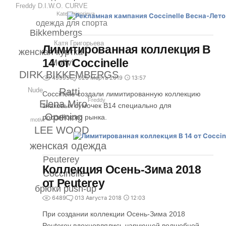
Freddy D.I.W.O. CURVE
Kate Grigorieva
одежда для спорта
Bikkembergs
Катя Григорьева
Лимитированная коллекция B
женская куртка
14 от Coccinelle
Motivi
DIRK BIKKEMBERGS
49995
0
25 Марта 2019
13:57
Ratti
Nude
Coccinelle создали лимитированную коллекцию
Freddy
Elena Miro
знаковых сумочек B14 специально для
Opening
российского рынка.
motivi
LEE WOOD
женская одежда
Peuterey
Коллекция Осень-Зима 2018
Coccinelle
от Peuterey
брюки push-up
6489
0
13 Августа 2018
12:03
При создании коллекции Осень-Зима 2018
Peuterey вдохновлялись чарующей волшебной