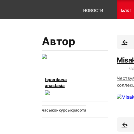
новости
Блог
Автор
Misa
53
Чествуя
teperikova
коллекц
anastasia
часы
конкурсы
красота
Интересно