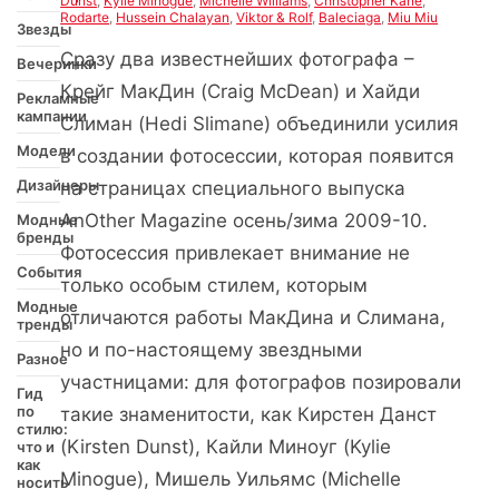
Dunst
,
Kylie Minogue
,
Michelle Williams
,
Christopher Kane
,
Rodarte
,
Hussein Chalayan
,
Viktor & Rolf
,
Baleciaga
,
Miu Miu
Звезды
Сразу два известнейших фотографа –
Вечеринки
Крейг МакДин (Craig McDean) и Хайди
Рекламные
кампании
Слиман (Hedi Slimane) объединили усилия
Модели
в создании фотосессии, которая появится
Дизайнеры
на страницах специального выпуска
AnOther Magazine осень/зима 2009-10.
Модные
бренды
Фотосессия привлекает внимание не
События
только особым стилем, которым
Модные
отличаются работы МакДина и Слимана,
тренды
но и по-настоящему звездными
Разное
участницами: для фотографов позировали
Гид
по
такие знаменитости, как Кирстен Данст
стилю:
(Kirsten Dunst), Кайли Миноуг (Kylie
что и
как
Minogue), Мишель Уильямс (Michelle
носить