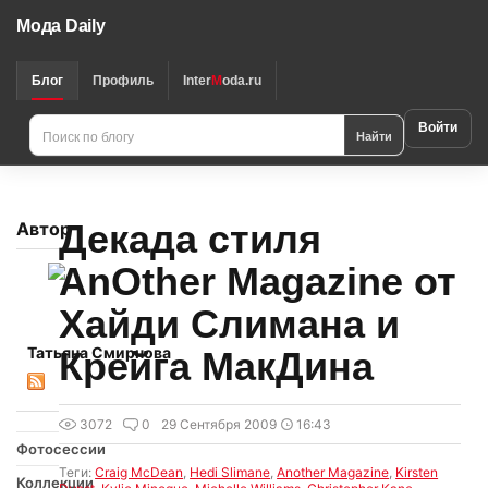
Мода Daily
Блог
Профиль
Inter
M
oda.ru
Войти
Найти
Декада стиля
Автор
AnOther Magazine от
Хайди Слимана и
Татьяна Смирнова
Крейга МакДина
3072
0
29 Сентября 2009
16:43
Фотосессии
Теги:
Craig McDean
,
Hedi Slimane
,
Another Magazine
,
Kirsten
Коллекции