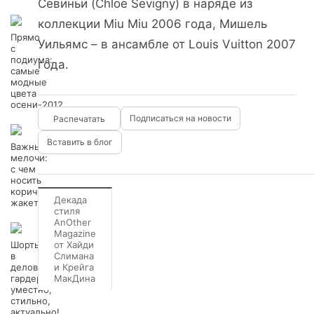
Севиньи (Chloe Sevigny) в наряде из
коллекции Miu Miu 2006 года, Мишель
Прямо
Уильямс – в ансамбле от Louis Vuitton 2007
с
подиума:
года.
самые
модные
цвета
осени-2012
Подписаться на новости
Вставить в блог
Важные
мелочи:
с чем
носить
коричневый
Декада
жакет?
стиля
AnOther
Magazine
Шорты
от Хайди
в
Слимана
деловом
и Крейга
гардеробе:
МакДина
уместно,
стильно,
актуально!