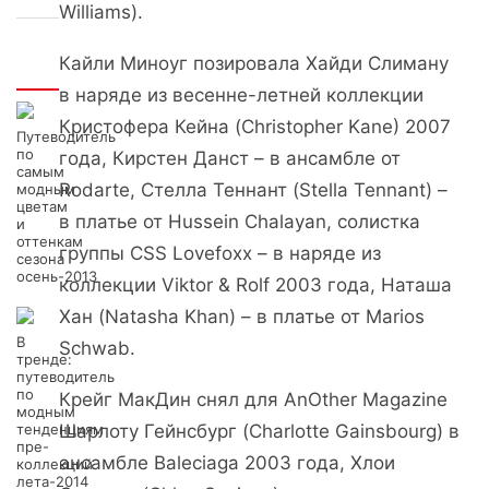
Williams).
Кайли Миноуг позировала Хайди Слиману
Интересно
в наряде из весенне-летней коллекции
Кристофера Кейна (Christopher Kane) 2007
Путеводитель
по
года, Кирстен Данст – в ансамбле от
самым
Rodarte, Стелла Теннант (Stella Tennant) –
модным
цветам
в платье от Hussein Chalayan, солистка
и
оттенкам
группы CSS Lovefoxx – в наряде из
сезона
осень-2013
коллекции Viktor & Rolf 2003 года, Наташа
Хан (Natasha Khan) – в платье от Marios
В
Schwab.
тренде:
путеводитель
по
Крейг МакДин снял для AnOther Magazine
модным
тенденциям
Шарлоту Гейнсбург (Charlotte Gainsbourg) в
пре-
ансамбле Baleciaga 2003 года, Хлои
коллекций
лета-2014