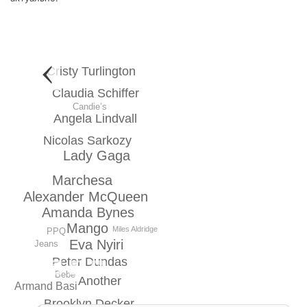
Cristy Turlington
Claudia Schiffer
Candie’s
Angela Lindvall
Nicolas Sarkozy
Lady Gaga
Marchesa
Alexander McQueen
Amanda Bynes
Mango
Miles Aldridge
PPQ
Eva Nyiri
Jeans
Peter Dundas
Bebe
Another
Armand Basi
Brooklyn Decker