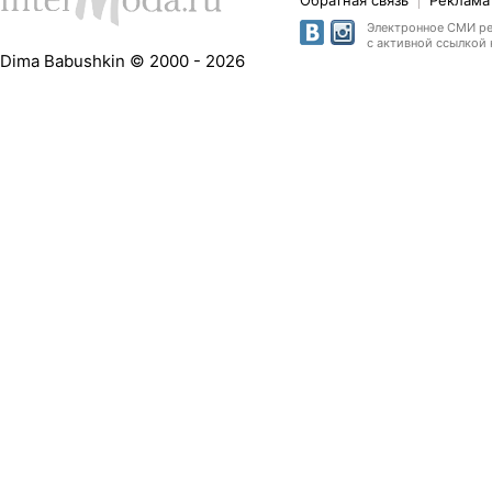
Обратная связь
Реклама 
Электронное СМИ рег
с активной ссылкой 
Dima Babushkin © 2000 - 2026