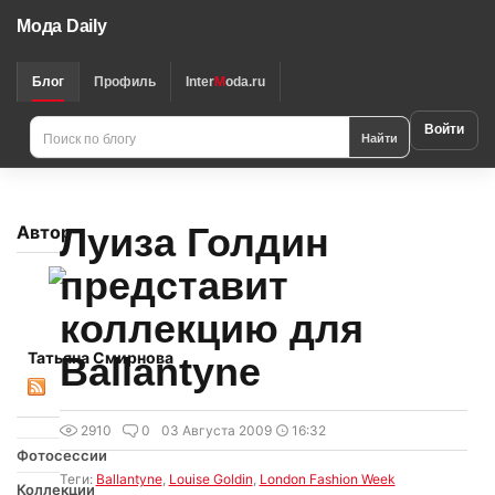
Мода Daily
Блог
Профиль
Inter
M
oda.ru
Войти
Найти
Луиза Голдин
Автор
представит
коллекцию для
Татьяна Смирнова
Ballantyne
2910
0
03 Августа 2009
16:32
Фотосессии
Теги:
Ballantyne
,
Louise Goldin
,
London Fashion Week
Коллекции