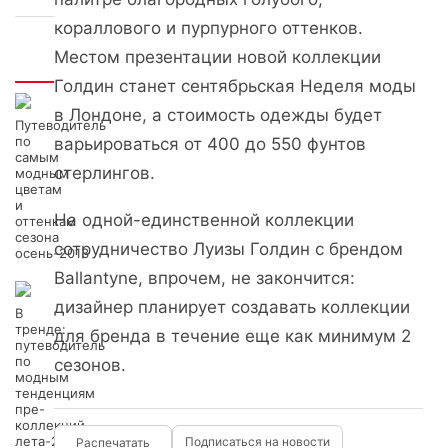
кораллового и пурпурного оттенков.
Местом презентации новой коллекции
Интересно
Голдин станет сентябрьская Неделя моды
в Лондоне, а стоимость одежды будет
Путеводитель
по
варьироваться от 400 до 550 фунтов
самым
стерлингов.
модным
цветам
и
На одной-единственной коллекции
оттенкам
сезона
сотрудничество Луизы Голдин с брендом
осень-2013
Ballantyne, впрочем, не закончится:
дизайнер планирует создавать коллекции
В
тренде:
для бренда в течение еще как минимум 2
путеводитель
по
сезонов.
модным
тенденциям
пре-
коллекций
лета-2014
Подписаться на новости