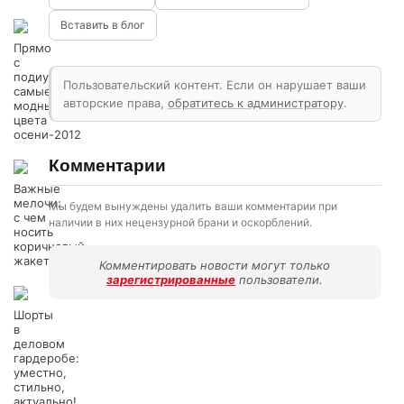
Вставить в блог
Прямо
с
подиума:
Пользовательский контент. Если он нарушает ваши
самые
авторские права,
обратитесь к администратору
.
модные
цвета
осени-2012
Комментарии
Важные
мелочи:
Мы будем вынуждены удалить ваши комментарии при
с чем
наличии в них нецензурной брани и оскорблений.
носить
коричневый
жакет?
Комментировать новости могут только
зарегистрированные
пользователи.
Шорты
в
деловом
гардеробе:
уместно,
стильно,
актуально!