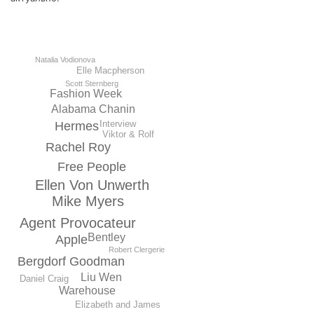
Natalia Vodionova
Elle Macpherson
Scott Sternberg
Fashion Week
Alabama Chanin
Interview
Hermеs
Viktor & Rolf
Rachel Roy
Free People
Ellen Von Unwerth
Mike Myers
Agent Provocateur
Bentley
Apple
Robert Clergerie
Bergdorf Goodman
Liu Wen
Daniel Craig
Warehouse
Elizabeth and James