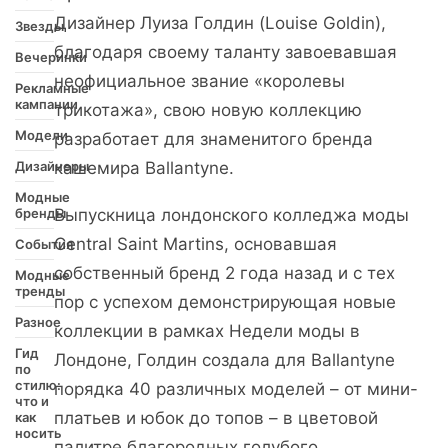
Дизайнер Луиза Голдин (Louise Goldin),
Звезды
благодаря своему таланту завоевавшая
Вечеринки
неофициальное звание «королевы
Рекламные
кампании
трикотажа», свою новую коллекцию
Модели
разработает для знаменитого бренда
Дизайнеры
кашемира Ballantyne.
Модные
бренды
Выпускница лондонского колледжа моды
Central Saint Martins, основавшая
События
собственный бренд 2 года назад и с тех
Модные
тренды
пор с успехом демонстрирующая новые
Разное
коллекции в рамках Недели моды в
Гид
Лондоне, Голдин создала для Ballantyne
по
стилю:
порядка 40 различных моделей – от мини-
что и
платьев и юбок до топов – в цветовой
как
носить
палитре благородных голубого,