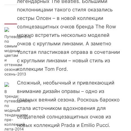
легендарных The Beatles. Большими
поклонницами такого стиля оказались
сестры Олсен – в новой коллекции
Интересно
солнцезащитных очков бренда The Row
можно встретить несколько моделей
Путеводитель
по
очков с круглыми линзами. А заметно
самым
модным
толстая пластиковая оправа в сочетании
цветам
и
с круглыми линзами – новый стиль из
оттенкам
коллекции Tom Ford.
сезона
осень-2013
Сложный, необычный и привлекающий
внимание дизайн оправы – одно из
В
тренде:
главных веяний сезона. Роскошь барокко
путеводитель
по
стала источником вдохновения для
модным
тенденциям
создателей солнцезащитных очков из
пре-
коллекций
новых коллекций Prada и Emilio Pucci.
лета-2014