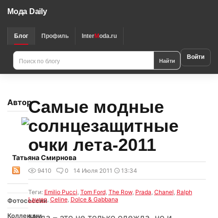
Мода Daily
Блог
Профиль
Inter
M
oda.ru
Войти
Найти
Самые модные
Автор
солнцезащитные
очки лета-2011
Татьяна Смирнова
9410
0
14 Июля 2011
13:34
Теги:
Emilio Pucci
,
Tom Ford
,
The Row
,
Prada
,
Chanel
,
Ralph
Lauren
,
Celine
,
Dolce & Gabbana
Фотосессии
Коллекции
Мода – это не только одежда, но и