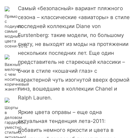
Самый «безопасный» вариант пляжного
Прямо
сезона – классические «авиаторы» в стиле
с
последней коллекции Diane von
подиума:
самые
Furstenberg: такие модели, по большому
модные
цвета
счету, не выходят из моды на протяжении
осени-2012
нескольких последних лет. Еще один
представитель не стареющей классики –
Важные
мелочи:
очки в стиле «кошачий глаз» с
с чем
носить
характерной чуть изогнутой вверх формой
коричневый
линз, вошедшие в коллекции Chanel и
жакет?
Ralph Lauren.
Шорты
Яркие цвета оправы – еще одна
в
деловом
актуальная тенденция лета-2011:
гардеробе:
уместно,
добавить немного яркости и цвета в
стильно,
актуально!