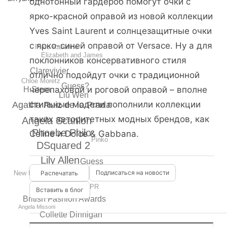
однотонный гардероб помогут очки с
ярко-красной оправой из новой коллекции
Yves Saint Laurent и солнцезащитные очки
с ярко-синей оправой от Versace. Ну а для
Paco Rabanne
Elizabeth and James
поклонников консервативного стиля
Clarevivier
отлично подойдут очки с традиционной
Chloe Moretz
Guess?
черепаховой и роговой оправой – вполне
H.Stern
Liu Wen
стильные модели пополнили коллекции
Agatha Ruiz de la Prada
таких авторитетных модных брендов, как
Angela Scanlon
Phoebe Philo
Celine и Dolce & Gabbana.
Pinko
DSquared 2
Lily Allen
Guess
Elie Tahari
Подписаться на новости
New Look
Sergio Rossi
PPR
Вставить в блог
British Fashion Awards
Angela Missoni
Collette Dinnigan
Fashion Night Out