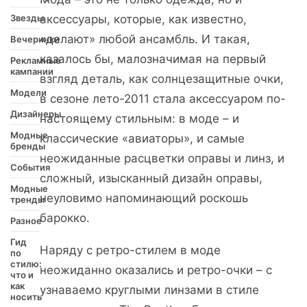
Звезды
аксессуары, которые, как известно,
«делают» любой ансамбль. И такая,
Вечеринки
казалось бы, малозначимая на первый
Рекламные
кампании
взгляд деталь, как солнцезащитные очки,
Модели
в сезоне лето-2011 стала аксессуаром по-
Дизайнеры
настоящему стильным: в моде – и
Модные
классические «авиаторы», и самые
бренды
неожиданные расцветки оправы и линз, и
События
сложный, изысканный дизайн оправы,
Модные
неуловимо напоминающий роскошь
тренды
барокко.
Разное
Гид
Наряду с ретро-стилем в моде
по
стилю:
неожиданно оказались и ретро-очки – с
что и
как
узнаваемо круглыми линзами в стиле
носить