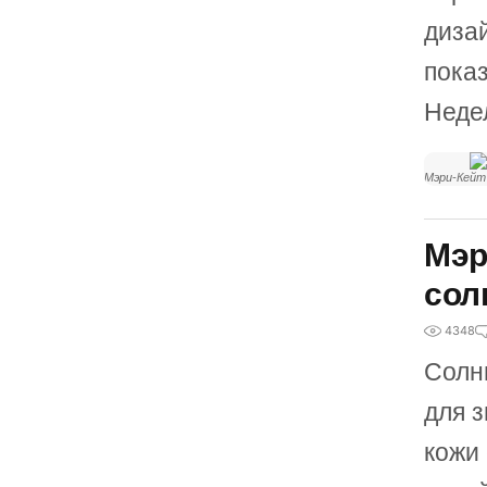
диза
пока
Неде
Мэри-Кейт
Мэр
сол
4348
Солн
для 
кожи 