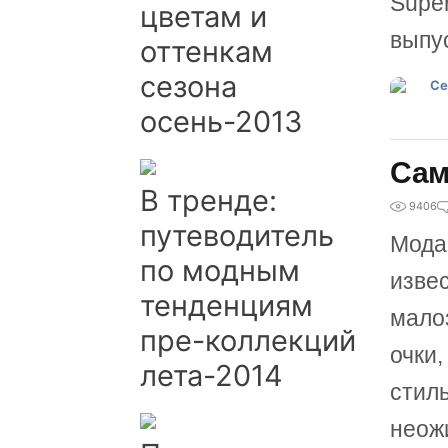
Super
цветам и
выпу
оттенкам
сезона
осень-2013
Сам
В тренде:
9406
путеводитель
Мода 
по модным
извес
тенденциям
мало
пре-коллекций
очки
лета-2014
стил
неож