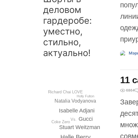
попу
деловом
лини
гардеробе:
одеж
уместно,
приур
стильно,
актуально!
11 
6864
Richard Chai LOVE
Holly Fulton
Заве
Natalia Vodyanova
Isabelle Adjani
деся
Gucci
Vs.
Coke Zero
множ
Stuart Weitzman
совм
Halle Berry