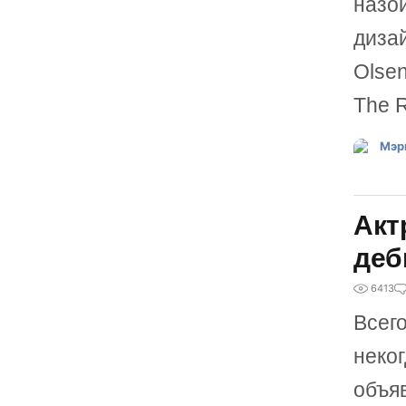
назо
диза
Olse
The 
Акт
деб
6413
Всег
неко
объяв