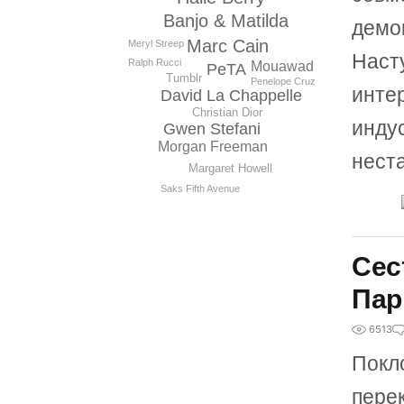
Banjo & Matilda
демо
Marc Cain
Meryl Streep
Насту
Ralph Rucci
Mouawad
PeTA
Tumblr
Penelope Cruz
инте
David La Chappelle
Christian Dior
инду
Gwen Stefani
Morgan Freeman
нест
Margaret Howell
Saks Fifth Avenue
Сес
Пар
6513
Покл
пере