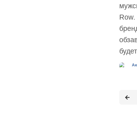
мужс
Row.
бренд
обза
буде