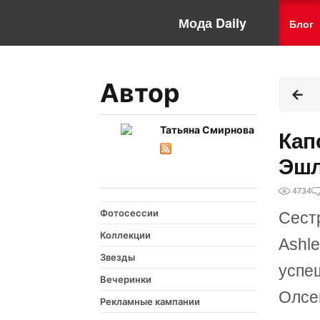
Мода Daily
Блог
Автор
Татьяна Смирнова
Кап
Эшл
4734
Фотосессии
Сест
Коллекции
Ashl
Звезды
успе
Вечеринки
Олсен
Рекламные кампании