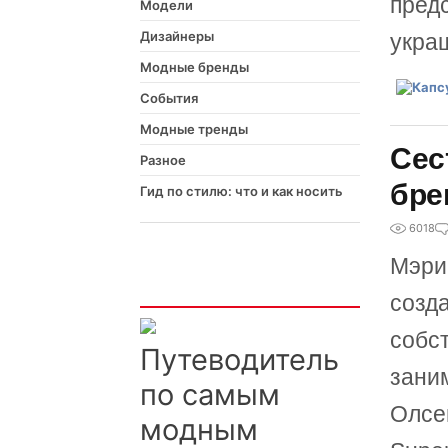
пред
Модели
Дизайнеры
укра
Модные бренды
События
Модные тренды
Сес
Разное
бре
Гид по стилю: что и как носить
6018
Мэри
Интересно
созд
собс
Путеводитель
зани
по самым
Олсе
модным