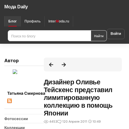
Мода Daily
Блог
Профиль
Inter
M
oda.ru
Войти
Найти
Автор
Дизайнер Оливье
Тейскенс представил
Татьяна Смирнова
лимитированную
коллекцию в помощь
Японии
Фотосессии
4453
1
20 Апреля 2011
10:49
Коллекции