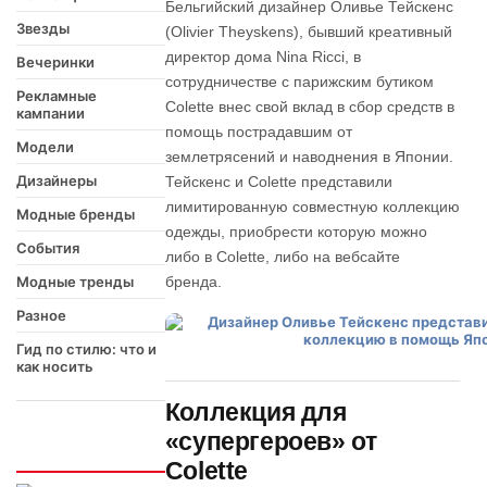
Бельгийский дизайнер Оливье Тейскенс
Звезды
(Olivier Theyskens), бывший креативный
директор дома Nina Ricci, в
Вечеринки
сотрудничестве с парижским бутиком
Рекламные
Colette внес свой вклад в сбор средств в
кампании
помощь пострадавшим от
Модели
землетрясений и наводнения в Японии.
Дизайнеры
Тейскенс и Colette представили
лимитированную совместную коллекцию
Модные бренды
одежды, приобрести которую можно
События
либо в Colette, либо на вебсайте
Модные тренды
бренда.
Разное
Гид по стилю: что и
как носить
Коллекция для
«супергероев» от
Интересно
Colette