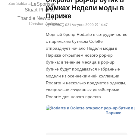
Zoe Saldana
LeSportsac
рамках Недели моды в
Stuart Phillips
Париже
Thandie Newton
Christian Audigier
4999
0
21 Августа 2009
14:47
Модный бренд Rodarte в сотрудничестве
с парижским бутиком Colette
отпразднует начало Недели моды в
Париже открытием нового pop-up
бутика: в течение месяца в pop-up
бутике будут продаваться избранные
модели из осенне-зимней коллекции
Rodarte и несколько предметов одежды,
специально созданных дизайнерами
Rodarte для нового проекта.