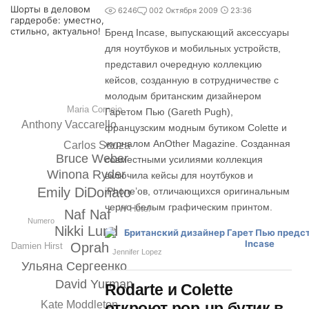
Шорты в деловом
6246
0
02 Октября 2009
23:36
гардеробе: уместно,
стильно, актуально!
Бренд Incase, выпускающий аксессуары
для ноутбуков и мобильных устройств,
представил очередную коллекцию
кейсов, созданную в сотрудничестве с
молодым британским дизайнером
Maria Cornejo
Гаретом Пью (Gareth Pugh),
Anthony Vaccarello
французским модным бутиком Colette и
журналом AnOther Magazine. Созданная
Carlos Souza
Bruce Weber
совместными усилиями коллекция
Winona Ryder
включила кейсы для ноутбуков и
Emily DiDonato
iPhone’ов, отличающихся оригинальным
черно-белым графическим принтом.
W Hotel
Naf Naf
Numero
Nikki Lund
Oprah
Damien Hirst
Jennifer Lopez
Ульяна Сергеенко
David Yurman
Rodarte и Colette
Kate Moddleton
откроют pop-up бутик в