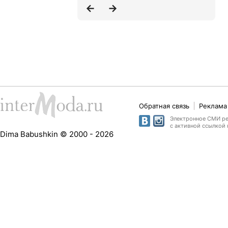
Обратная связь
Реклама 
Электронное СМИ рег
с активной ссылкой 
Dima Babushkin © 2000 - 2026