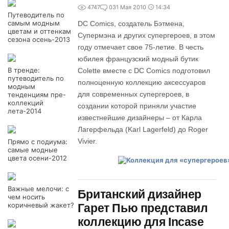
4747
0
31 Мая 2010
14:34
Путеводитель по
самым модным
DC Comics, создатель Бэтмена,
цветам и оттенкам
Супермэна и других супергероев, в этом
сезона осень-2013
году отмечает свое 75-летие. В честь
юбилея французский модный бутик
В тренде:
Colette вместе с DC Comics подготовил
путеводитель по
полноценную коллекцию аксессуаров
модным
для современных супергероев, в
тенденциям пре-
коллекций
создании которой приняли участие
лета-2014
известнейшие дизайнеры – от Карла
Лагерфельда (Karl Lagerfeld) до Roger
Vivier.
Прямо с подиума:
самые модные
цвета осени-2012
Важные мелочи: с
Британский дизайнер
чем носить
коричневый жакет?
Гарет Пью представил
коллекцию для Incase