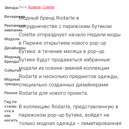
Теги:
Rodarte
,
Colette
Звезды
Вечеринки
Модный бренд Rodarte в
Рекламные
сотрудничестве с парижским бутиком
кампании
Colette отпразднует начало Недели моды
Модели
в Париже открытием нового pop-up
Дизайнеры
бутика: в течение месяца в pop-up
Модные
бутике будут продаваться избранные
бренды
модели из осенне-зимней коллекции
События
Rodarte и несколько предметов одежды,
Модные
тренды
специально созданных дизайнерами
Rodarte для нового проекта.
Разное
Гид по
В коллекцию Rodarte, представленную в
стилю:
что и
парижском pop-up бутике, войдет не
как
носить
только модная одежда – лимитированная