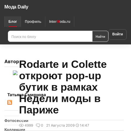
Мода Daily
Блог
Профиль
Inter
M
oda.ru
Войти
Найти
Rodarte и Colette
Автор
откроют pop-up
бутик в рамках
Татьяна Смирнова
Недели моды в
Париже
Фотосессии
4999
0
21 Августа 2009
14:47
Коллекции