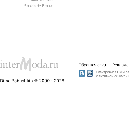
Saskia de Brauw
Обратная связь
Реклама 
Электронное СМИ рег
с активной ссылкой 
Dima Babushkin © 2000 - 2026