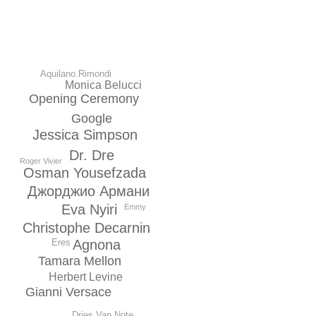
Aquilano.Rimondi
Monica Belucci
Opening Ceremony
Google
Jessica Simpson
Dr. Dre
Roger Vivier
Osman Yousefzada
Джорджио Армани
Eva Nyiri
Emmy
Christophe Decarnin
Eres
Agnona
Tamara Mellon
Herbert Levine
Gianni Versace
Dries Van Note