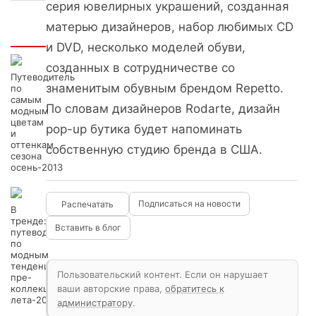
серия ювелирных украшений, созданная
матерью дизайнеров, набор любимых CD
Интересно
и DVD, несколько моделей обуви,
созданных в сотрудничестве со
Путеводитель
знаменитым обувным брендом Repetto.
по
самым
По словам дизайнеров Rodarte, дизайн
модным
цветам
pop-up бутика будет напоминать
и
оттенкам
собственную студию бренда в США.
сезона
осень-2013
Подписаться на новости
В
тренде:
Вставить в блог
путеводитель
по
модным
тенденциям
Пользовательский контент. Если он нарушает
пре-
коллекций
ваши авторские права,
обратитесь к
лета-2014
администратору
.