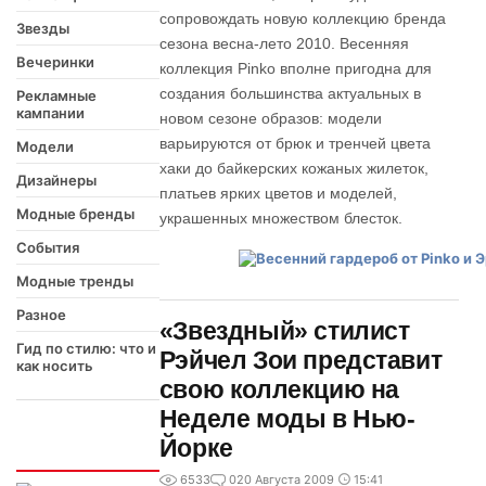
сопровождать новую коллекцию бренда
Звезды
сезона весна-лето 2010. Весенняя
Вечеринки
коллекция Pinko вполне пригодна для
создания большинства актуальных в
Рекламные
кампании
новом сезоне образов: модели
варьируются от брюк и тренчей цвета
Модели
хаки до байкерских кожаных жилеток,
Дизайнеры
платьев ярких цветов и моделей,
Модные бренды
украшенных множеством блесток.
События
Модные тренды
Разное
«Звездный» стилист
Гид по стилю: что и
Рэйчел Зои представит
как носить
свою коллекцию на
Неделе моды в Нью-
Йорке
Интересно
6533
0
20 Августа 2009
15:41