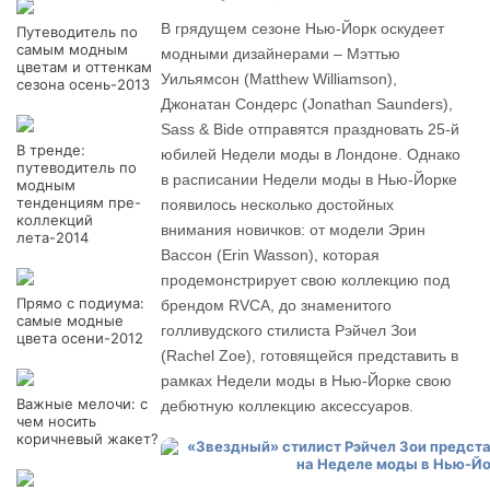
В грядущем сезоне Нью-Йорк оскудеет
Путеводитель по
самым модным
модными дизайнерами – Мэттью
цветам и оттенкам
Уильямсон (Matthew Williamson),
сезона осень-2013
Джонатан Сондерс (Jonathan Saunders),
Sass & Bide отправятся праздновать 25-й
В тренде:
юбилей Недели моды в Лондоне. Однако
путеводитель по
в расписании Недели моды в Нью-Йорке
модным
тенденциям пре-
появилось несколько достойных
коллекций
внимания новичков: от модели Эрин
лета-2014
Вассон (Erin Wasson), которая
продемонстрирует свою коллекцию под
Прямо с подиума:
брендом RVCA, до знаменитого
самые модные
голливудского стилиста Рэйчел Зои
цвета осени-2012
(Rachel Zoe), готовящейся представить в
рамках Недели моды в Нью-Йорке свою
Важные мелочи: с
дебютную коллекцию аксессуаров.
чем носить
коричневый жакет?