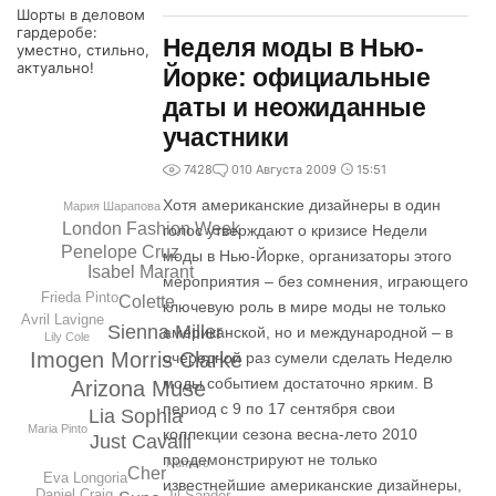
Шорты в деловом
гардеробе:
Неделя моды в Нью-
уместно, стильно,
актуально!
Йорке: официальные
даты и неожиданные
участники
7428
0
10 Августа 2009
15:51
Хотя американские дизайнеры в один
Мария Шарапова
London Fashion Week
голос утверждают о кризисе Недели
Penеlope Cruz
моды в Нью-Йорке, организаторы этого
Isabel Marant
мероприятия – без сомнения, играющего
Frieda Pinto
Colette
ключевую роль в мире моды не только
Avril Lavigne
Sienna Miller
американской, но и международной – в
Lily Cole
Imogen Morris Clarke
очередной раз сумели сделать Неделю
моды событием достаточно ярким. В
Arizona Muse
период с 9 по 17 сентября свои
Lia Sophia
Maria Pinto
коллекции сезона весна-лето 2010
Just Cavalli
продемонстрируют не только
Numero
Cher
Eva Longoria
известнейшие американские дизайнеры,
Daniel Craig
Jil Sander