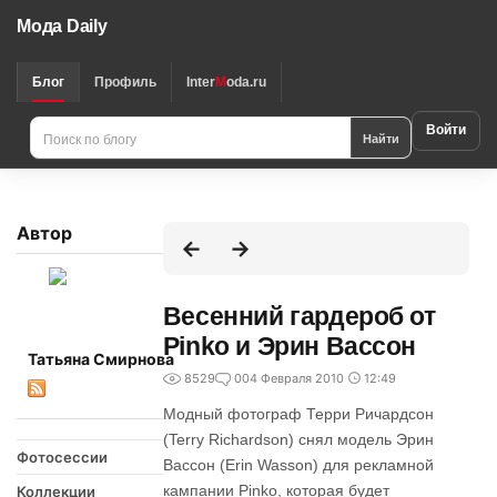
Мода Daily
Блог
Профиль
Inter
M
oda.ru
Войти
Найти
Автор
Весенний гардероб от
Pinko и Эрин Вассон
Татьяна Смирнова
8529
0
04 Февраля 2010
12:49
Модный фотограф Терри Ричардсон
(Terry Richardson) снял модель Эрин
Фотосессии
Вассон (Erin Wasson) для рекламной
кампании Pinko, которая будет
Коллекции