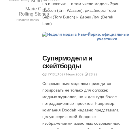
Suno
но и новички – в том числе модель Эрин
Marie Claire
Вассон (Erin Wasson), дизайнеры Тори
Rolling Stones
Берч (Tory Burch) и Дерек Лэм (Derek
Elizabeth Banks
Lam).
Супермодели и
скейтборды
7716
0
27 Июля 2009
23:22
Современным моделям приходится
позировать не только для обложек
модных журналов, но и для куда более
нетрадиционных проектов. Например,
компания Doodah недавно представила
целую серию скейтбордов с
изображениями известных современных