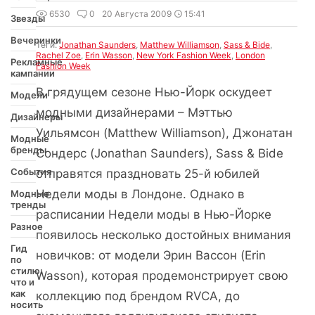
6530
0
20 Августа 2009
15:41
Звезды
Вечеринки
Теги:
Jonathan Saunders
,
Matthew Williamson
,
Sass & Bide
,
Rachel Zoe
,
Erin Wasson
,
New York Fashion Week
,
London
Рекламные
Fashion Week
кампании
В грядущем сезоне Нью-Йорк оскудеет
Модели
модными дизайнерами – Мэттью
Дизайнеры
Уильямсон (Matthew Williamson), Джонатан
Модные
бренды
Сондерс (Jonathan Saunders), Sass & Bide
События
отправятся праздновать 25-й юбилей
Недели моды в Лондоне. Однако в
Модные
тренды
расписании Недели моды в Нью-Йорке
Разное
появилось несколько достойных внимания
Гид
новичков: от модели Эрин Вассон (Erin
по
стилю:
Wasson), которая продемонстрирует свою
что и
как
коллекцию под брендом RVCA, до
носить