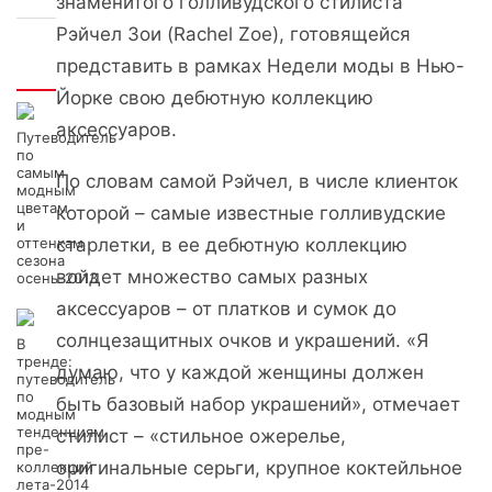
знаменитого голливудского стилиста
Рэйчел Зои (Rachel Zoe), готовящейся
представить в рамках Недели моды в Нью-
Интересно
Йорке свою дебютную коллекцию
аксессуаров.
Путеводитель
по
самым
По словам самой Рэйчел, в числе клиенток
модным
цветам
которой – самые известные голливудские
и
оттенкам
старлетки, в ее дебютную коллекцию
сезона
войдет множество самых разных
осень-2013
аксессуаров – от платков и сумок до
солнцезащитных очков и украшений. «Я
В
тренде:
думаю, что у каждой женщины должен
путеводитель
по
быть базовый набор украшений», отмечает
модным
тенденциям
стилист – «стильное ожерелье,
пре-
оригинальные серьги, крупное коктейльное
коллекций
лета-2014