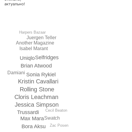
актуально!
Harpers Bazaar
Juergen Teller
Another Magazine
Isabel Marant
Selfridges
Uniqlo
Brian Atwood
Damiani
Sonia Rykiel
Kristin Cavallari
Rolling Stone
Cloris Leachman
Jessica Simpson
Cecil Beaton
Trussardi
Swatch
Max Mara
Zac Posen
Bora Aksu