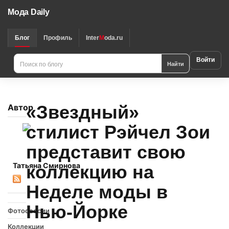
Мода Daily
Блог
Профиль
Inter
M
oda.ru
Войти
Найти
«Звездный»
Автор
стилист Рэйчел Зои
представит свою
Татьяна Смирнова
коллекцию на
Неделе моды в
Нью-Йорке
Фотосессии
Коллекции