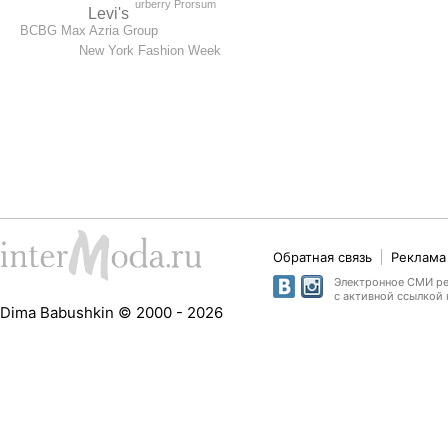
urberry Prorsum
Levi's
BCBG Max Azria Group
New York Fashion Week
Обратная связь
Реклама 
Электронное СМИ рег
с активной ссылкой 
Dima Babushkin © 2000 - 2026