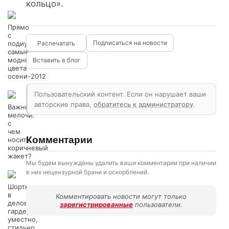
кольцо».
Прямо
с
Подписаться на новости
подиума:
самые
модные
Вставить в блог
цвета
осени-2012
Пользовательский контент. Если он нарушает ваши
авторские права,
обратитесь к администратору
.
Важные
мелочи:
с
чем
Комментарии
носить
коричневый
жакет?
Мы будем вынуждены удалить ваши комментарии при наличии
в них нецензурной брани и оскорблений.
Шорты
в
Комментировать новости могут только
деловом
зарегистрированные
пользователи.
гардеробе:
уместно,
стильно,