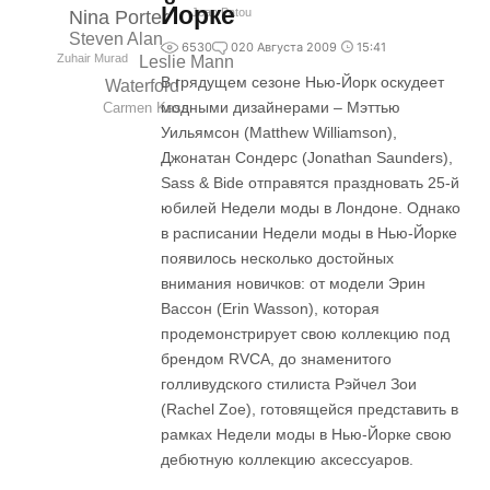
Йорке
Jean Patou
Nina Porter
Steven Alan
6530
0
20 Августа 2009
15:41
Zuhair Murad
Leslie Mann
В грядущем сезоне Нью-Йорк оскудеет
Waterford
модными дизайнерами – Мэттью
Carmen Kass
Уильямсон (Matthew Williamson),
Джонатан Сондерс (Jonathan Saunders),
Sass & Bide отправятся праздновать 25-й
юбилей Недели моды в Лондоне. Однако
в расписании Недели моды в Нью-Йорке
появилось несколько достойных
внимания новичков: от модели Эрин
Вассон (Erin Wasson), которая
продемонстрирует свою коллекцию под
брендом RVCA, до знаменитого
голливудского стилиста Рэйчел Зои
(Rachel Zoe), готовящейся представить в
рамках Недели моды в Нью-Йорке свою
дебютную коллекцию аксессуаров.