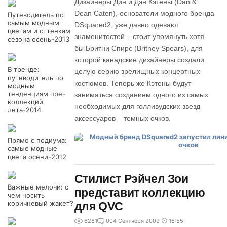
Дизайнеры Дин и Дэн Кэтены (Dan &
Dean Caten), основатели модного бренда
Путеводитель по
самым модным
DSquared2, уже давно одевают
цветам и оттенкам
знаменитостей – стоит упомянуть хотя
сезона осень-2013
бы Бритни Спирс (Britney Spears), для
которой канадские дизайнеры создали
В тренде:
целую серию зрелищных концертных
путеводитель по
костюмов. Теперь же Кэтены будут
модным
тенденциям пре-
заниматься созданием одного из самых
коллекций
необходимых для голливудских звезд
лета-2014
аксессуаров – темных очков.
Прямо с подиума:
самые модные
цвета осени-2012
Стилист Рэйчел Зои
Важные мелочи: с
представит коллекцию
чем носить
коричневый жакет?
для QVC
6281
0
04 Сентября 2009
16:55