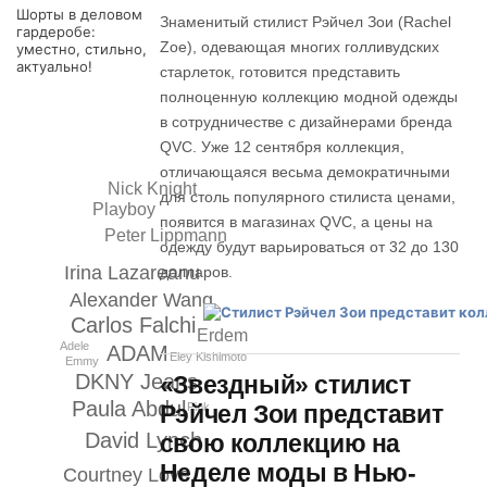
Шорты в деловом
Знаменитый стилист Рэйчел Зои (Rachel
гардеробе:
Zoe), одевающая многих голливудских
уместно, стильно,
актуально!
старлеток, готовится представить
полноценную коллекцию модной одежды
в сотрудничестве с дизайнерами бренда
QVC. Уже 12 сентября коллекция,
отличающаяся весьма демократичными
Nick Knight
для столь популярного стилиста ценами,
Playboy
появится в магазинах QVC, а цены на
Peter Lippmann
одежду будут варьироваться от 32 до 130
Irina Lazareanu
долларов.
Alexander Wang
Carlos Falchi
Erdem
Adele
ADAM
Eley Kishimoto
Emmy
DKNY Jeans
«Звездный» стилист
Paula Abdul
Pink
Рэйчел Зои представит
David Lynch
свою коллекцию на
Неделе моды в Нью-
Courtney Love