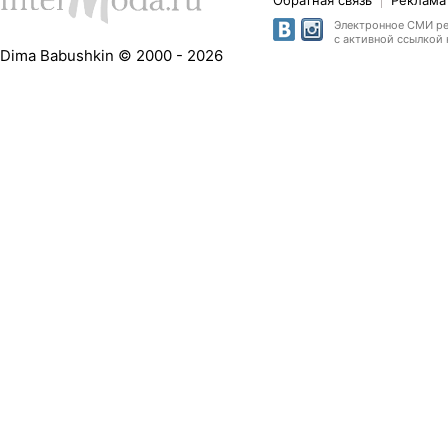
Обратная связь
Реклама 
Электронное СМИ рег
с активной ссылкой 
Dima Babushkin © 2000 - 2026