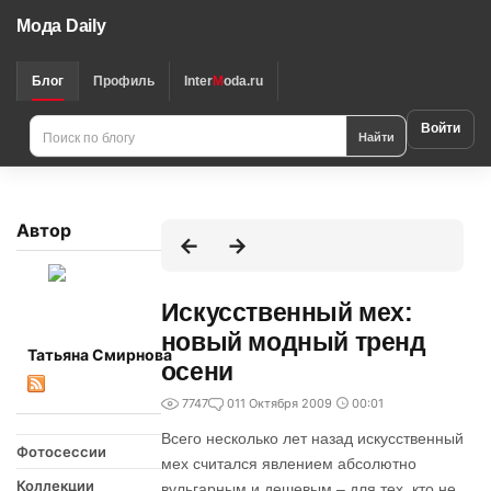
Мода Daily
Блог
Профиль
Inter
M
oda.ru
Войти
Найти
Автор
Искусственный мех:
новый модный тренд
Татьяна Смирнова
осени
7747
0
11 Октября 2009
00:01
Всего несколько лет назад искусственный
Фотосессии
мех считался явлением абсолютно
Коллекции
вульгарным и дешевым – для тех, кто не