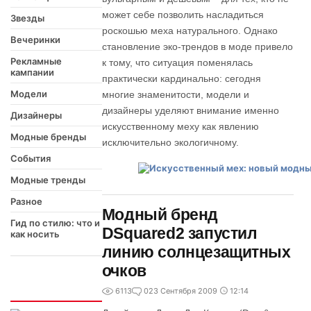
может себе позволить насладиться
Звезды
роскошью меха натурального. Однако
Вечеринки
становление эко-трендов в моде привело
Рекламные
к тому, что ситуация поменялась
кампании
практически кардинально: сегодня
Модели
многие знаменитости, модели и
дизайнеры уделяют внимание именно
Дизайнеры
искусственному меху как явлению
Модные бренды
исключительно экологичному.
События
Модные тренды
Разное
Модный бренд
Гид по стилю: что и
DSquared2 запустил
как носить
линию солнцезащитных
очков
Интересно
6113
0
23 Сентября 2009
12:14