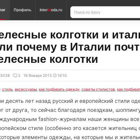
лог
Профиль
Inter
M
oda.ru
елесные колготки и итал
ли почему в Италии почт
елесные колготки
23038
2
16 Января 2013
16:10
и:
стиль
,
аксессуары
,
как подбирать одежду
,
советы стилистов
,
как подбира
ли десять лет назад русский и европейский стили о
уг от друга, то сейчас благодаря поездкам, шоппингу
ждународным fashion-журналам наши женщины все 
ропейском стиле (особенно это касается жительниц с
которые элементы одежды, на которые мы и житель