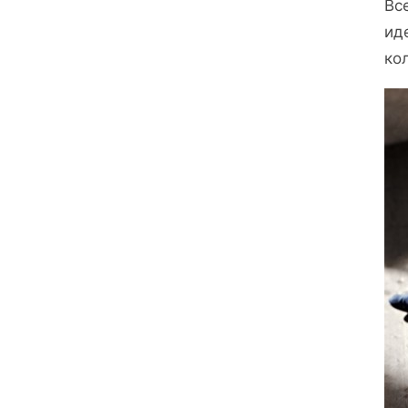
Вс
ид
ко