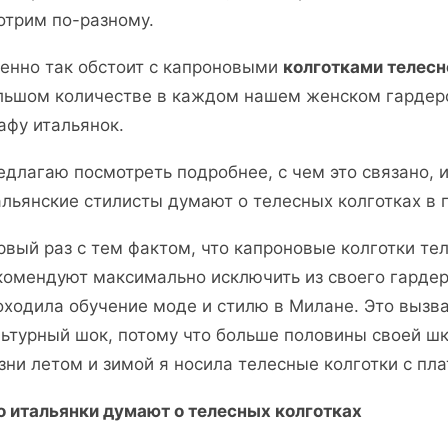
отрим по-разному.
енно так обстоит с капроновыми
колготками телесн
льшом количестве в каждом нашем женском гардеро
афу итальянок.
едлагаю посмотреть подробнее, с чем это связано, и
альянские стилисты думают о телесных колготках в 
рвый раз с тем фактом, что капроновые колготки те
комендуют максимально исключить из своего гардеро
оходила обучение моде и стилю в Милане. Это вызв
льтурный шок, потому что больше половины своей шк
зни летом и зимой я носила телесные колготки с пл
о итальянки думают о телесных колготках