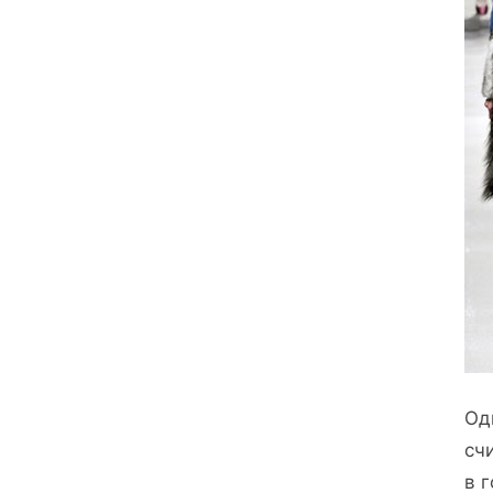
Од
сч
в 