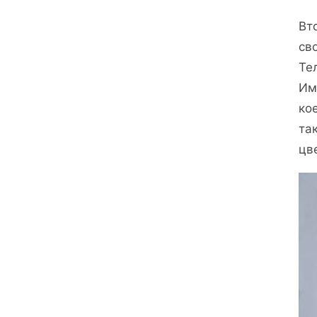
Вт
св
Те
Им
ко
та
цв