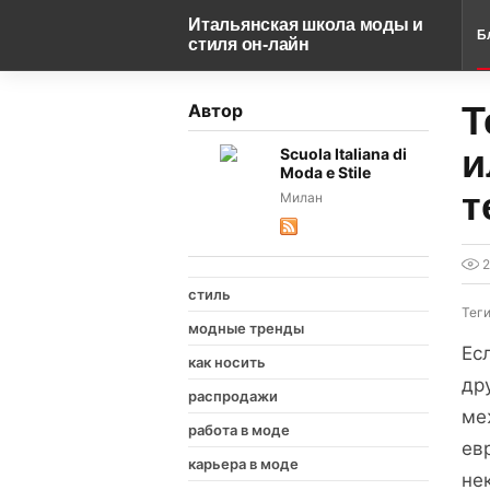
Итальянская школа моды и
Б
стиля он-лайн
Т
Автор
и
Scuola Italiana di
Moda e Stile
т
Милан
стиль
Тег
модные тренды
Ес
как носить
др
распродажи
ме
работа в моде
ев
карьера в моде
не