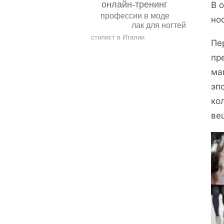
онлайн-тренинг
В 
профессии в моде
но
лак для ногтей
стилист в Италии
Пе
пр
ма
эп
ко
ве