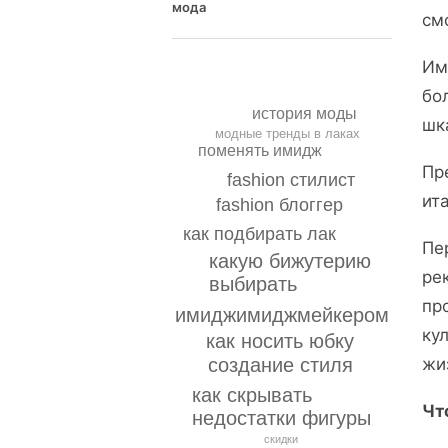
мода
см
Им
бо
история моды
шк
модные тренды в лаках
поменять имидж
Пр
fashion стилист
ит
fashion блоггер
как подбирать лак
Пе
какую бижутерию
ре
выбирать
пр
имиджимиджмейкером
ку
как носить юбку
создание стиля
жи
как скрывать
Чт
недостатки фигуры
скидки