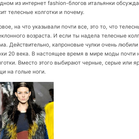
одном из интернет fashion-блогов итальянки обсуждал
сит телесные колготки и почему.
рвое, на что указывали почти все, это то, что теле
еклонного возраста. И если ты надела телесные колг
ма. Действительно, капроновые чулки очень любили
охи 20 века. В настоящее время в мире моды почти 
лготки. Вместо этого выбирают черные, серые или я
щи на голые ноги.