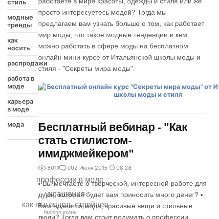
работаете в мире красоты, одежды и стиля или же
стиль
просто интересуетесь модой? Тогда мы
модные
предлагаем вам узнать больше о том, как работает
тренды
мир моды, что такое модные тенденции и кем
как
можно работать в сфере моды на бесплатном
носить
онлайн мини-курсе от Итальянской школы моды и
распродажи
стиля - "Секреты мира моды".
работа в
моде
карьера
в моде
мода
Бесплатный вебинар - "Как
стать стилистом-
имиджмейкером"
6011
0
02 Июня 2015
08:28
профессии в моде
‪▪ Вы мечтаете о творческой, интересной работе для
украшения
души, которая будет вам приносить много денег?‬ ‪▪
как выглядеть стройнее
Вам нравится мода, красивые вещи и стильные
fashion иконы
люди?‬ Тогда вам стоит подумать о профессии