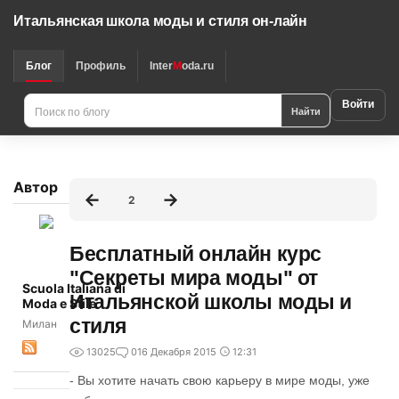
Итальянская школа моды и стиля он-лайн
Блог
Профиль
Inter
M
oda.ru
Войти
Найти
Автор
2
Бесплатный онлайн курс
"Секреты мира моды" от
Scuola Italiana di
Итальянской школы моды и
Moda e Stile
стиля
Милан
13025
0
16 Декабря 2015
12:31
- Вы хотите начать свою карьеру в мире моды, уже