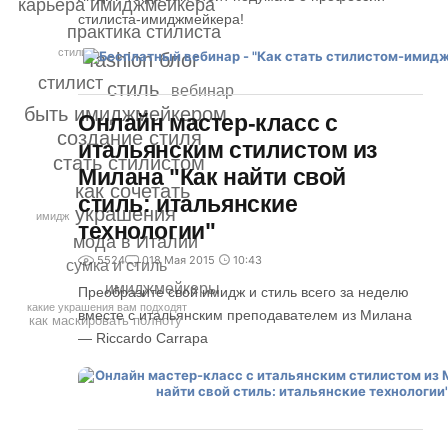
карьера имиджмейкера
стилиста-имиджмейкера!
практика стилиста
стили
fashion блог
стилист
стиль
вебинар
быть имиджмейкером
Онлайн мастер-класс с
создание стиля
итальянским стилистом из
стать стилистом
Милана "Как найти свой
как сочетать
стиль: итальянские
украшения
имидж
технологии"
мода в Италии
5524
0
18 Мая 2015
10:43
сумка и стиль
имиджмейкеры
Преобразите свой имидж и стиль всего за неделю
какие украшения вам подходят
вместе с итальянским преподавателем из Милана
как маскировать полноту
— Riccardo Carrapa