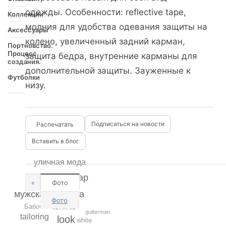
одежды. Особенности: reflective tape,
Коллекции
молния для удобства одевания защиты на
Аксессуары
колено, увеличенный задний карман,
Портновство.
Процесс
защита бедра, внутренние карманы для
создания.
дополнительной защиты. Зауженные к
Футболки
низу.
Подписаться на новости
Вставить в блог
уличная мода
аксессуар
«
Фото
мужская одежда
Фото
tshirts
Бабочка
gutterman
tailoring
look
white