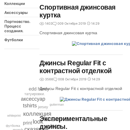
Коллекции
Спортивная джинсовая
Аксессуары
куртка
Портновство.
1403
0
09 Октября 2019
14:29
Процесс
создания.
Спортивная джинсовая куртка
Футболки
Джинсы Regular Fit с
контрастной отделкой
3566
0
08 Октября 2019
14:29
Джинсы Regular Fit с контрастной отделкой
edd hardy
татуировки.
аксессуар
gutterman
tshirts
jersey
коллекция
whiteprint
Экспериментальные
skazyavin
look
print
джинсы.
logo
футболка
сказявин
merch