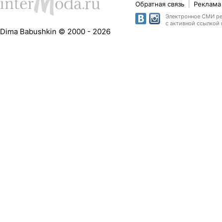
Обратная связь
Реклама 
Электронное СМИ рег
с активной ссылкой 
Dima Babushkin © 2000 - 2026