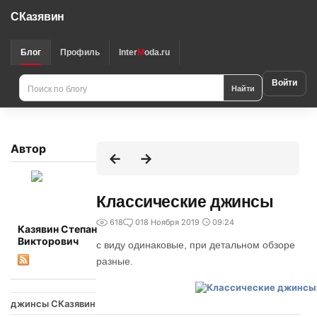
СКазявин
Блог
Профиль
Inter
M
oda.ru
Войти
Найти
Автор
Классические джинсы
618
0
18 Ноября 2019
09:24
Казявин Степан
Викторович
с виду одинаковые, при детальном обзоре
разные.
джинсы СКазявин