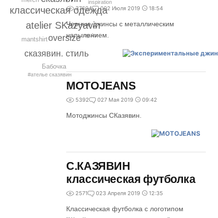
inspiration
37604
0
02 Июля 2019
18:54
классическая одежда
Черные джинсы с металлическим
atelier SKazyavin
напылением.
regular
oversize
mantshirt
сказявин. стиль
Бабочка
#ателье сказявин
MOTOJEANS
5392
0
27 Мая 2019
09:42
Мотоджинсы СКазявин.
С.КАЗЯВИН
классическая футболка
2571
0
23 Апреля 2019
12:35
Классическая футболка с логотипом