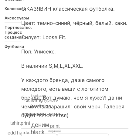
С.КАЗЯВИН классическая футболка.
Коллекции
Аксессуары
Цвет: темно-синий, чёрный, белый, хаки.
Портновство.
Процесс
Силует: Loose Fit.
создания.
Футболки
Пол: Унисекс.
В наличии S,M,L,XL,XXL.
У каждого бренда, даже самого
молодого, есть вещи с логотипом
inspiration
бренда. Вот думаю, чем я хуже?! да ни
tailoring
туристы
oversize
чем) и "зашарашил" свой мерч. Галерея
сказявин. стиль
будет пополнятся)
tshirtprint
деним
print
black
портной
edd hardy
regular