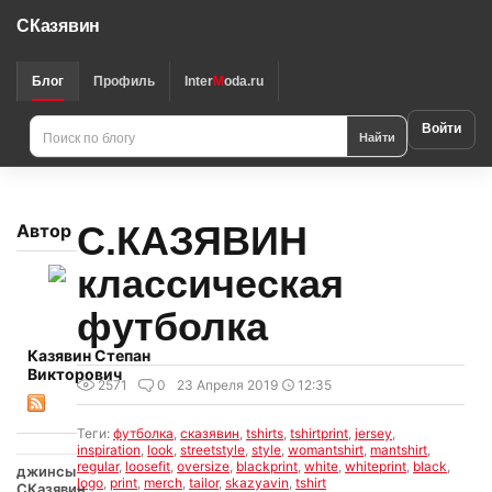
СКазявин
Блог
Профиль
Inter
M
oda.ru
Войти
Найти
С.КАЗЯВИН
Автор
классическая
футболка
Казявин Степан
Викторович
2571
0
23 Апреля 2019
12:35
Теги:
футболка
,
сказявин
,
tshirts
,
tshirtprint
,
jersey
,
inspiration
,
look
,
streetstyle
,
style
,
womantshirt
,
mantshirt
,
regular
,
loosefit
,
oversize
,
blackprint
,
white
,
whiteprint
,
black
,
джинсы
logo
,
print
,
merch
,
tailor
,
skazyavin
,
tshirt
СКазявин