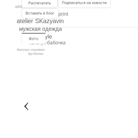
Подписаться на новости
сказявин
white
loosefit
Вставить в блог
blackprint
atelier SKazyavin
мужская одежда
streetstyle
Фото
галстук-бабочка
#ателье сказявин
футболка