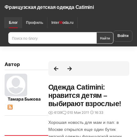
Французская детская одежда Catimini
Блог
Профиль
Inter
M
oda.ru
Войти
Найти
Автор
Одежда Catimini:
нравится детям –
Тамара Быкова
выбирают взрослые!
6139
0
10 Мая 2011
16:33
Хорошая новость для мам и пап: в
Москве открылся еще один бутик
Интересно
детской одежды французской марки