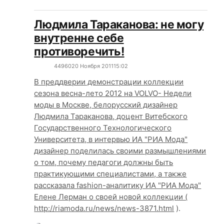
Людмила Тараканова: не могу
внутренне себе
противоречить!
4496
0
20 Ноября 2011
15:02
В преддверии демонстрации коллекции
сезона весна-лето 2012 на VOLVO- Недели
моды в Москве, белорусский дизайнер
Людмила Тараканова, доцент Витебского
Государственного Технологического
Университета, в интервью ИА "РИА Мода"
дизайнер поделилась своими размышлениями
о том, почему педагоги должны быть
практикующими специалистами, а также
рассказала fashion-аналитику ИА "РИА Мода"
Елене Лерман о своей новой коллекции (
http://riamoda.ru/news/news-3871.html
).