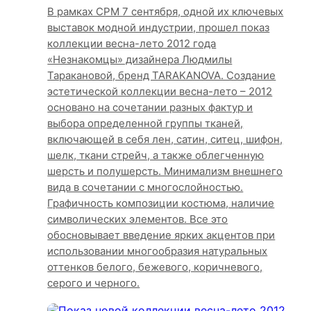
В рамках CPM 7 сентября, одной их ключевых
выставок модной индустрии, прошел показ
коллекции весна-лето 2012 года
«Незнакомцы» дизайнера Людмилы
Таракановой, бренд TARAKANOVA. Создание
эстетической коллекции весна-лето – 2012
основано на сочетании разных фактур и
выбора определенной группы тканей,
включающей в себя лен, сатин, ситец, шифон,
шелк, ткани стрейч, а также облегченную
шерсть и полушерсть. Минимализм внешнего
вида в сочетании с многослойностью.
Графичность композиции костюма, наличие
символических элементов. Все это
обосновывает введение ярких акцентов при
использовании многообразия натуральных
оттенков белого, бежевого, коричневого,
серого и черного.