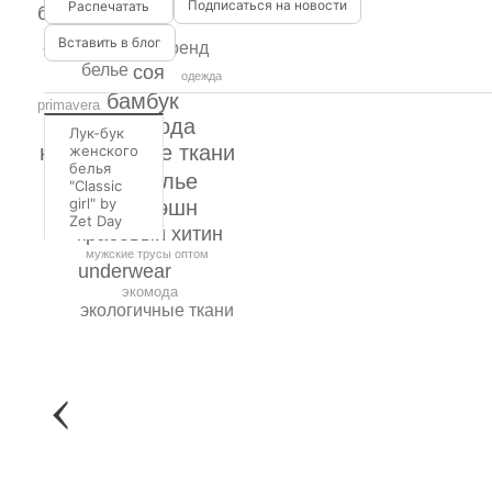
Подписаться на новости
белье
zetday
Вставить в блог
бренд
farfallina
белье
соя
одежда
бамбук
primavera
новая мода
Лук-бук
натуральные ткани
женского
белья
нижнее белье
"Classic
girl" by
эко-фэшн
zet day
Zet Day
крабовый хитин
мужские трусы оптом
underwear
экомода
экологичные ткани