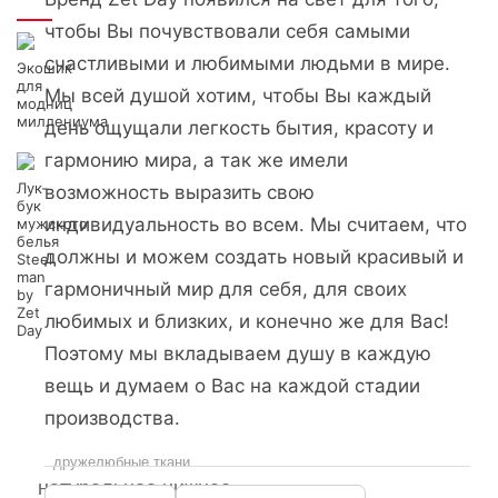
Интересно
чтобы Вы почувствовали себя самыми
счастливыми и любимыми людьми в мире.
Экошик
для
Мы всей душой хотим, чтобы Вы каждый
модниц
миллениума
день ощущали легкость бытия, красоту и
гармонию мира, а так же имели
Лук-
возможность выразить свою
бук
индивидуальность во всем. Мы считаем, что
мужского
белья
должны и можем создать новый красивый и
Steel
man
гармоничный мир для себя, для своих
by
Zet
любимых и близких, и конечно же для Вас!
Day
Поэтому мы вкладываем душу в каждую
вещь и думаем о Вас на каждой стадии
производства.
дружелюбные ткани
натуральное нижнее