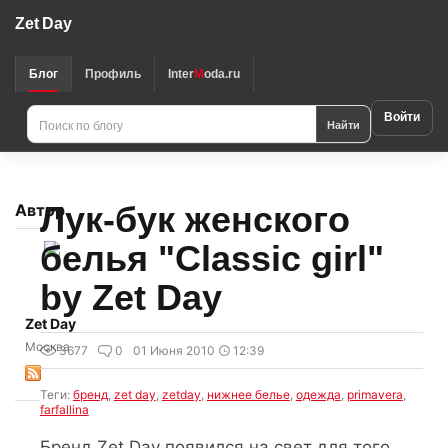
Zet Day
Блог
Профиль
Inter
M
oda.ru
Войти
Найти
Лук-бук женского
Автор
белья "Classic girl"
by Zet Day
Zet Day
Москва
3677
0
01 Июня 2010
12:39
Теги:
бренд
,
zet day
,
zetday
,
нижнее белье
,
одежда
,
primavera
,
farfallina
Бренд Zet Day появился на свет для того,