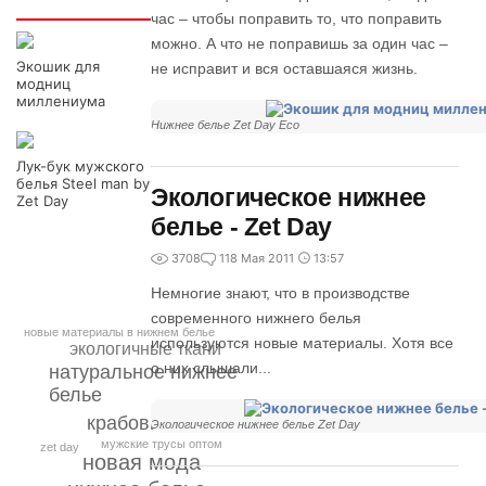
Интересно
час – чтобы поправить то, что поправить
можно. А что не поправишь за один час –
Экошик для
не исправит и вся оставшаяся жизнь.
модниц
миллениума
Нижнее белье Zet Day Eco
Лук-бук мужского
белья Steel man by
Экологическое нижнее
Zet Day
белье - Zet Day
3708
1
18 Мая 2011
13:57
Немногие знают, что в производстве
современного нижнего белья
новые материалы в нижнем белье
используются новые материалы. Хотя все
экологичные ткани
о них слышали...
натуральное нижнее
белье
крабовый хитин
Экологическое нижнее белье Zet Day
мужские трусы оптом
zet day
новая мода