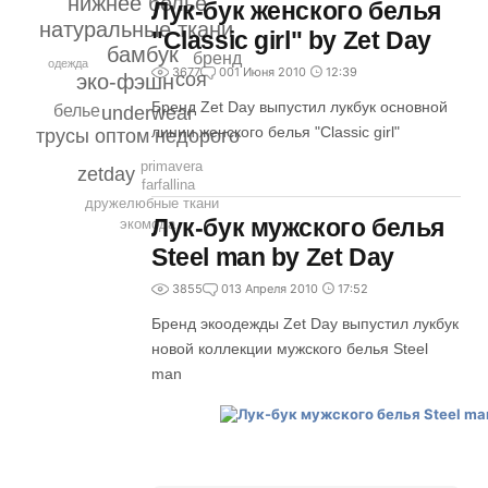
нижнее белье
Лук-бук женского белья
натуральные ткани
"Classic girl" by Zet Day
бамбук
бренд
одежда
3677
0
01 Июня 2010
12:39
соя
эко-фэшн
Бренд Zet Day выпустил лукбук основной
белье
underwear
линии женского белья "Classic girl"
трусы оптом недорого
primavera
zetday
farfallina
дружелюбные ткани
Лук-бук мужского белья
экомода
Steel man by Zet Day
3855
0
13 Апреля 2010
17:52
Бренд экоодежды Zet Day выпустил лукбук
новой коллекции мужского белья Steel
man