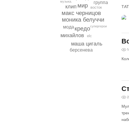
музыка.
группа
мир
клип
ТА
восток
макс черницов
моника белуччи
мода
супергерои
кредо
михайлов
elc
Во
маша цигаль
берсенева
1
Кол
Ст
2
Мул
тре
наб