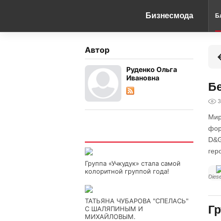
Бизнесмода
Б
Автор
Руденко Ольга
Ивановна
Бе
3
Мир
фор
Интересно
D&G
гер
Группа «Учкудук» стала самой
колоритной группой года!
Diese
ТАТЬЯНА ЧУБАРОВА "СПЕЛАСЬ"
Гр
С ШАЛЯПИНЫМ И
МИХАЙЛОВЫМ.