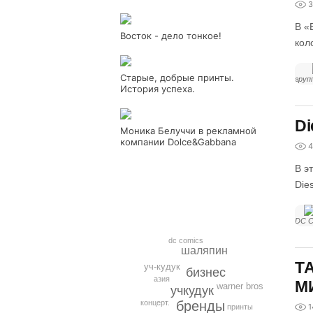
3
В «
Восток - дело тонкое!
кол
Старые, добрые принты.
груп
История успеха.
Di
Моника Белуччи в рекламной
компании Dolce&Gabbana
4
В э
Dies
DC C
dc comics
шаляпин
Т
уч-кудук
бизнес
азия
М
warner bros
учкудук
концерт.
бренды
1
принты