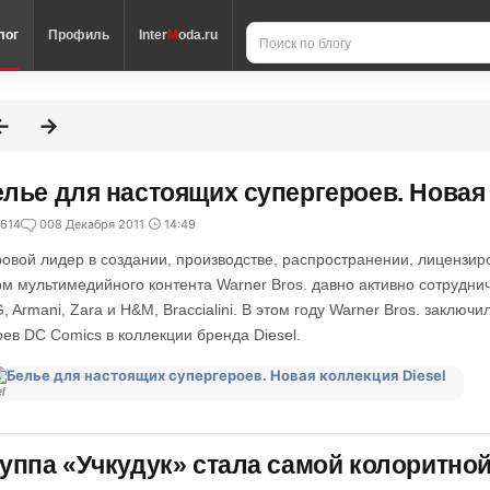
лог
Профиль
Inter
M
oda.ru
лье для настоящих супергероев. Новая 
614
0
08 Декабря 2011
14:49
овой лидер в создании, производстве, распространении, лицензир
м мультимедийного контента Warner Bros. давно активно сотруднич
, Armani, Zara и H&M, Braccialini. В этом году Warner Bros. заключ
оев DC Comics в коллекции бренда Diesel.
l
уппа «Учкудук» стала самой колоритной