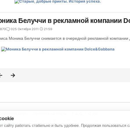
ника Белуччи в рекламной компании D
870
0
25 Октября 2011
21:59
риса Моника Белуччи снимается в очередной рекламной компании 
Обратная связь
Реклама на сайте
F.A.Q.
О нас
cookie
Электронное СМИ рег. № 77-4978. Перепечатка текстов - только
с активной ссылкой на источник
т сайту работать стабильно и быть удобнее. Продолжая пользоваться с