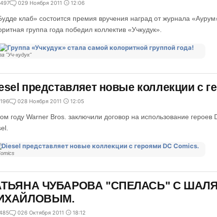
497
0
29 Ноября 2011
12:06
Будде клаб» состоится премия вручения наград от журнала «Ауру
оритная группа года победил коллектив «Учкудук».
па "Уч-кудук"
esel представляет новые коллекции с г
196
0
28 Ноября 2011
12:05
том году Warner Bros. заключили договор на использование героев
el.
omics
АТЬЯНА ЧУБАРОВА "СПЕЛАСЬ" С ШАЛ
ИХАЙЛОВЫМ.
485
0
26 Октября 2011
18:12