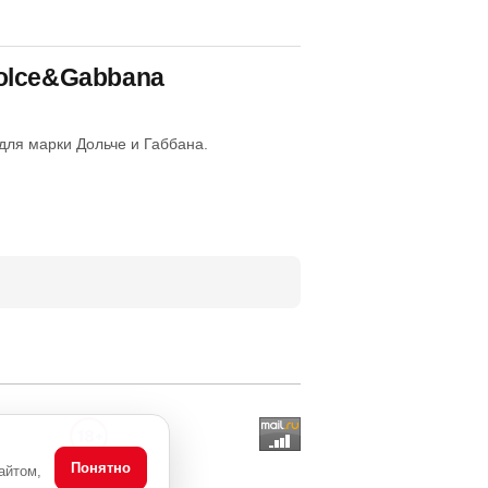
olce&Gabbana
для марки Дольче и Габбана.
Понятно
айтом,