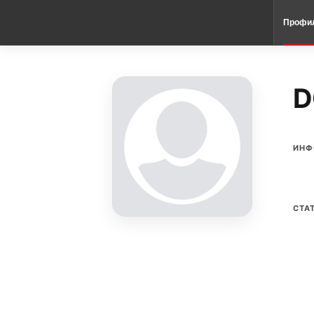
Профи
D
ИНФ
СТА