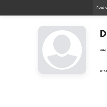
Профи
D
ИНФ
СТА