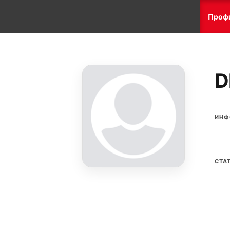
Проф
D
ИНФ
СТА