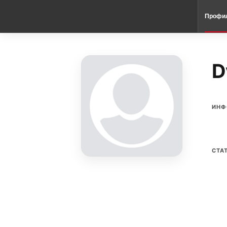
Профи
D
ИНФ
СТА