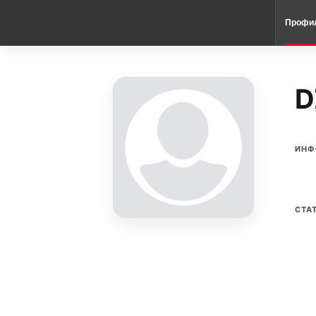
Профи
D
ИНФ
СТА