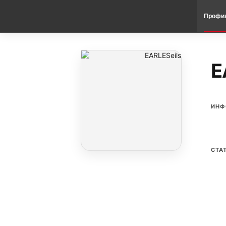
Профи
E
ИНФ
СТА