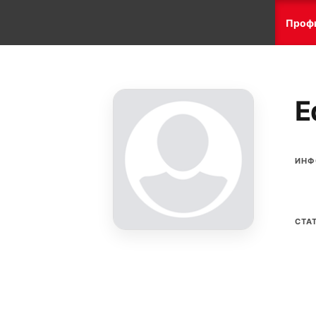
Проф
E
ИНФ
СТА