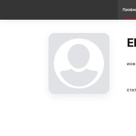
Профи
E
ИНФ
СТА