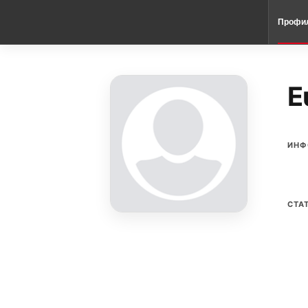
Профи
E
ИНФ
СТА