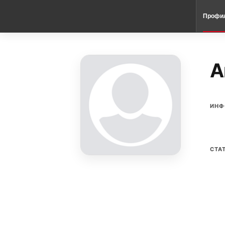
Профи
А
ИНФ
СТА