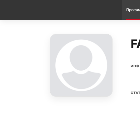
Профи
F
ИНФ
СТА