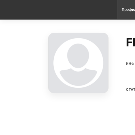
Профи
F
ИНФ
СТА