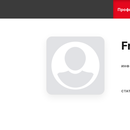
Проф
F
ИНФ
СТА