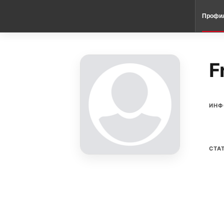
Профи
F
ИНФ
СТА