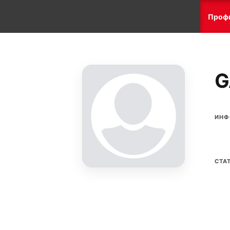
Проф
G
ИНФ
СТА