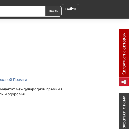
Войти
Найти
родной Премии
минантах международной премии в
ты и здоровья.