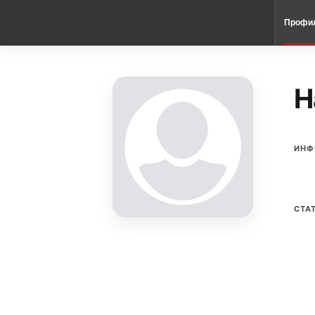
Профи
H
ИНФ
СТА