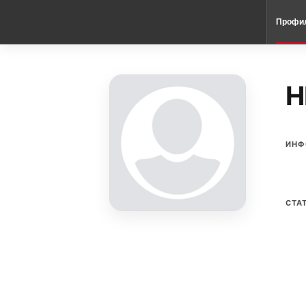
Профи
H
ИНФ
СТА