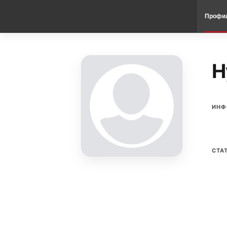
Профи
H
ИНФ
СТА