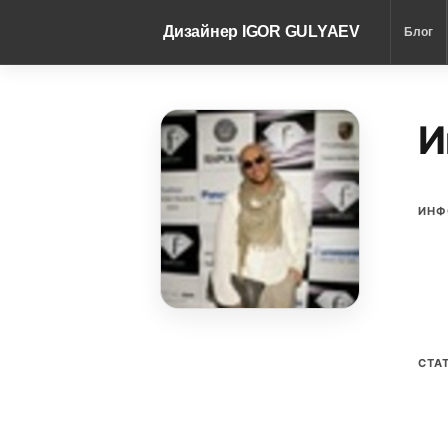
Дизайнер IGOR GULYAEV
Блог
И
ИНФ
СТА