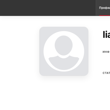
Профи
I
ИНФ
СТА