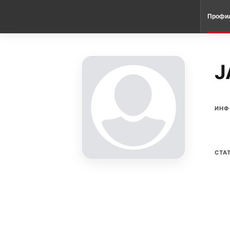
Профи
J
ИНФ
СТА