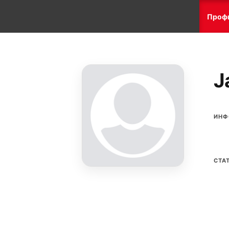
Проф
J
ИНФ
СТА