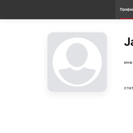
Профи
J
ИНФ
СТА