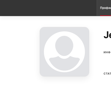
Профи
J
ИНФ
СТА