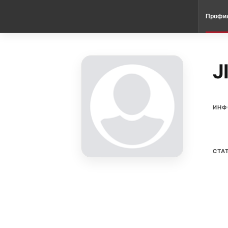
Профи
J
ИНФ
СТА