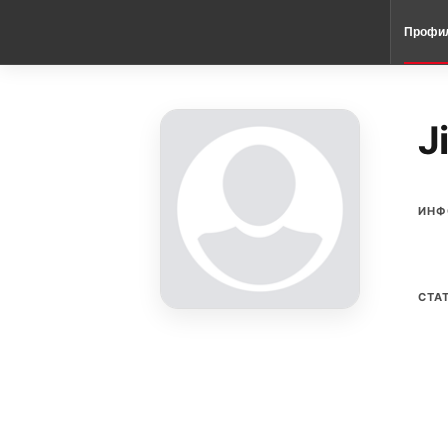
Профи
J
ИНФ
СТА