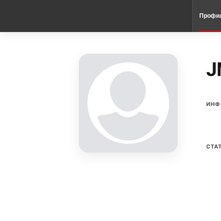
Профи
J
ИНФ
СТА